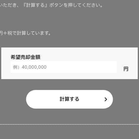
いただき、『計算する』ボタンを押してください。
登録免許税
紙
万円＋税で計算しています。
 印紙代
希望売却金額
等清算金
計算する