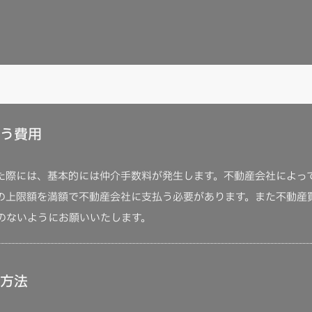
仲介手数料
登記抹消費用等
印紙代
う費用
諸費用合計
た際には、基本的には仲介手数料が発生します。不動産会社によっ
の上限額を満額で不動産会社に支払う必要があります。また不動産
のないようにお願いいたします。
総合計金額
方法