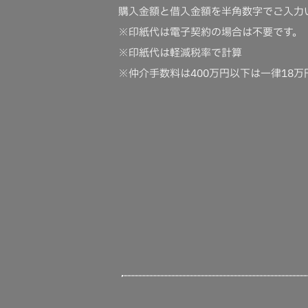
購入金額と借入金額を半角数字でご入力
登記費用・
※印紙代は電子契約の場合は不要です。
※印紙代は軽減税率で計算
金消契約印
※仲介手数料は400万円以下は一律18
売買契約書
固定資産税
事務手数料
火災保険料
保証料