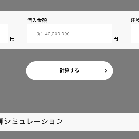
借入金額
建
計算する
算シミュレーション