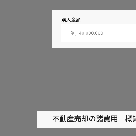
購入金額
不動産売却の諸費用 概
仲介手数料